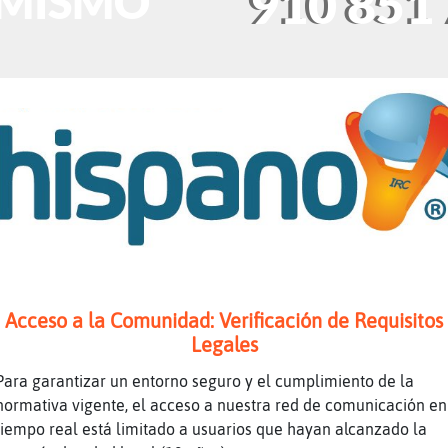
 MISMO
910 851