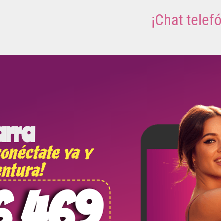
¡Chat telef
arra
onéctate ya y
ntura!
6 469