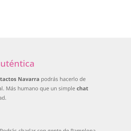
uténtica
tactos Navarra
podrás hacerlo de
ocial. Más humano que un simple
chat
ad.
a. Podrás charlar con gente de Pamplona,