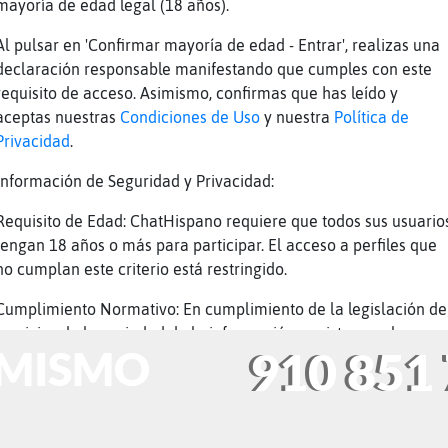
 MISMO
910 851