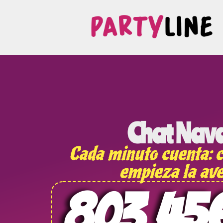
Chat Nav
Cada minuto cuenta: c
empieza la ave
803 45