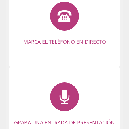
Tu entrada en la Party es inmediata. ¡Sin
registros! ¡Así de fácil es conectarse!
¡Llama y prepárate para disfrutar del
mejor chat Málaga en vivo!
MARCA EL TELÉFONO EN DIRECTO
¡Haz tu presentación con un saludo
breve! La primera impresión es la que
cuenta. ¡Otros miembros podrán
escucharte y contactar contigo en
privado!
GRABA UNA ENTRADA DE PRESENTACIÓN