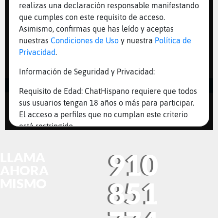
910
LLAMA
AHORA
MISMO
851