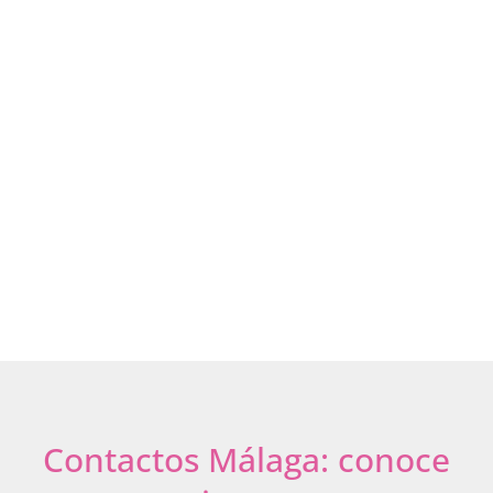
Marbella
Antequera
Mijas
Ronda
Vélez-Málaga
Cártama
Fuengirola
Alhaurín Grande
Estepona
Coín
Benalmádena
Nerja
Torremolinos
Torrox
Ricón Victoria
Manilva
Alhaurín Torre
Contactos Málaga: conoce