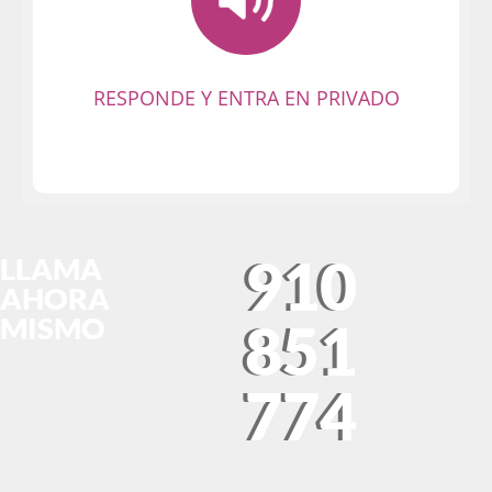
Recuerda que en el Chat Málaga nadie
te conoce ni sabe quién eres. Se busca
buen rollo y cachondeo. ¡Empieza la
fiesta y diviértete sin limitaciones!
RESPONDE Y ENTRA EN PRIVADO
910
LLAMA
AHORA
MISMO
851
774