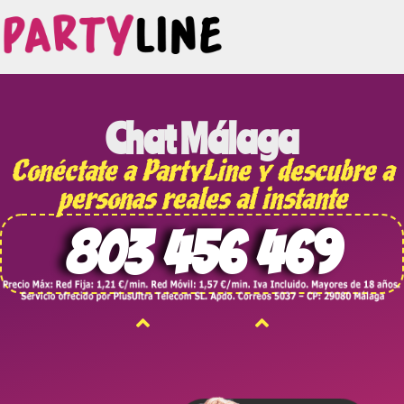
Chat Málaga
Conéctate a PartyLine y descubre a
personas reales al instante
803 456 469