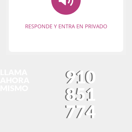
Recuerda que en el Chat León nadie te
conoce ni sabe quién eres. Se busca
buen rollo y cachondeo. ¡Empieza la
fiesta y diviértete sin limitaciones!
RESPONDE Y ENTRA EN PRIVADO
910
LLAMA
AHORA
MISMO
851
774