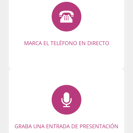
Tu entrada en la Party es inmediata. ¡Sin
registros! ¡Así de fácil es conectarse!
¡Llama y prepárate para disfrutar del
mejor chat León en vivo!
MARCA EL TELÉFONO EN DIRECTO
¡Haz tu presentación con un saludo
breve! La primera impresión es la que
cuenta. ¡Otros miembros podrán
escucharte y contactar contigo en
privado!
GRABA UNA ENTRADA DE PRESENTACIÓN