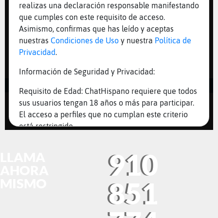
910
LLAMA
AHORA
MISMO
851