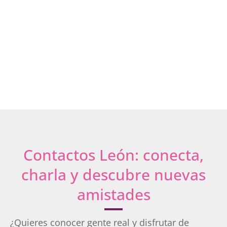
Ponferrada
La Bañeza
San Andrés
Bembibre
Villaquilambre
Villablino
Astorga
Valverde
Contactos León: conecta,
charla y descubre nuevas
amistades
¿Quieres conocer gente real y disfrutar de