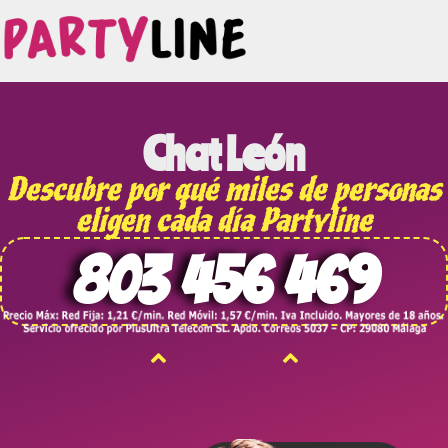
Chat León
Descubre por qué miles de personas
eligen cada día Partyline
803 456 469