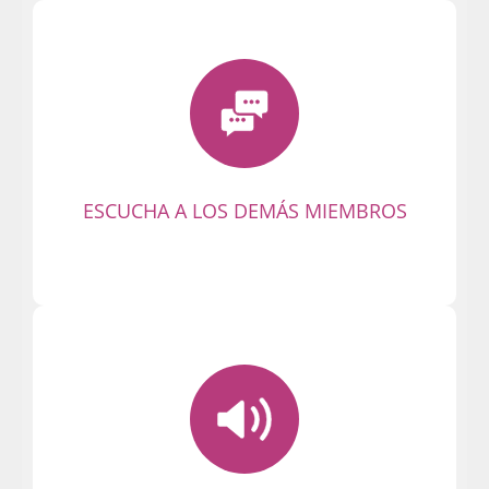
Descubre los mensajes de otros
conectados a la Party. ¡Escucha y
contesta! ¡Empieza conversaciones
emocionantes en privado!
ESCUCHA A LOS DEMÁS MIEMBROS
Recuerda que en el Chat Albacete nadie
te conoce ni sabe quién eres. Se busca
buen rollo y cachondeo. ¡Empieza la