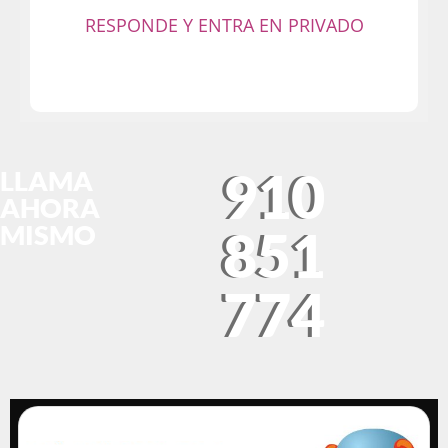
fiesta y diviértete sin limitaciones!
RESPONDE Y ENTRA EN PRIVADO
910
LLAMA
AHORA
MISMO
851
774