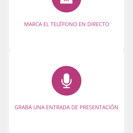
registros! ¡Así de fácil es conectarse!
¡Llama y prepárate para disfrutar del
mejor chat albacete en vivo!
MARCA EL TELÉFONO EN DIRECTO
¡Haz tu presentación con un saludo
breve! La primera impresión es la que
cuenta. ¡Otros miembros podrán
escucharte y contactar contigo en
privado!
GRABA UNA ENTRADA DE PRESENTACIÓN