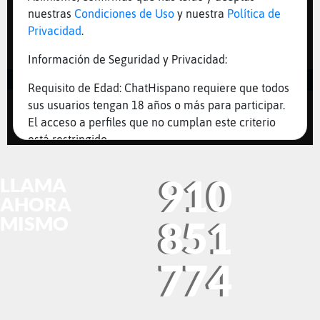
910
LLAMA
AHORA
MISMO
851
774